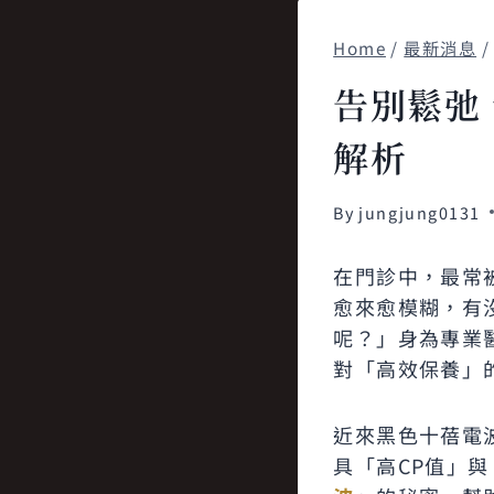
Home
/
最新消息
/
告別鬆弛
解析
By
jungjung0131
在門診中，最常
愈來愈模糊，有
呢？」身為專業
對「高效保養」
近來黑色十蓓電
具「高CP值」