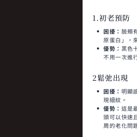
1.初老預防
困擾：
臉頰
原蛋白」，
優勢：
黑色
不用一次進
2鬆弛出現
困擾：
明顯
現細紋。
優勢：
這是
頭可以快速
周的老化問