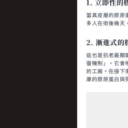
1.
立即性的
當真皮層的膠原
多人在術後幾天
2.
漸進式的
這也是抗老最關
復機制」。它會
的工廠。在接下來
康的膠原蛋白與