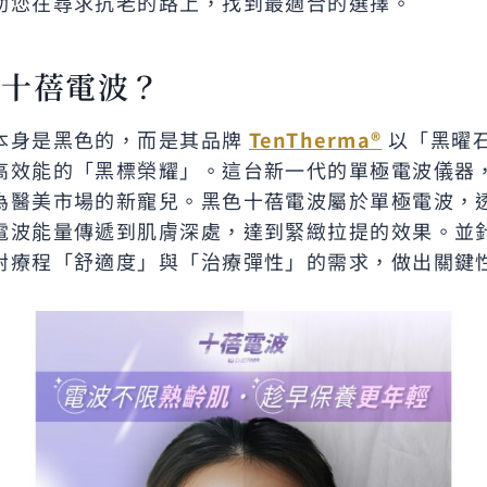
助您在尋求抗老的路上，找到最適合的選擇。
色十蓓電波？
本身是黑色的，而是其品牌
TenTherma®
以「黑曜
高效能的「黑標榮耀」。這台新一代的單極電波儀器
為醫美市場的新寵兒。黑色十蓓電波屬於單極電波，
電波能量傳遞到肌膚深處，達到緊緻拉提的效果。並
對療程「舒適度」與「治療彈性」的需求，做出關鍵