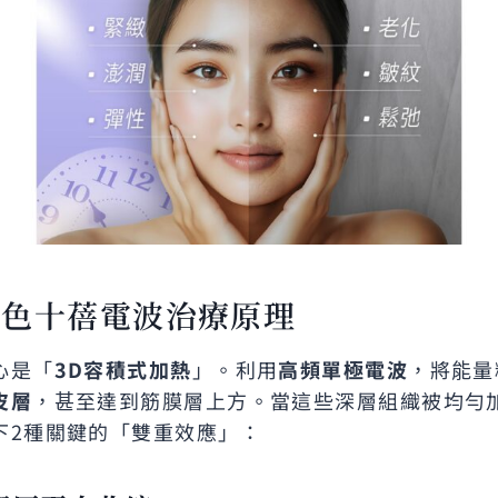
黑色十蓓電波治療原理
心是「
3D
容積式加熱
」。利用
高頻單極電波
，將能量
皮層
，甚至達到筋膜層上方。當這些深層組織被均勻加熱至
下2種關鍵的「雙重效應」：