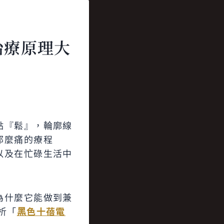
治療原理大
點『鬆』，輪廓線
那麼痛的療程
以及在忙碌生活中
為什麼它能做到兼
析「
黑色十蓓電