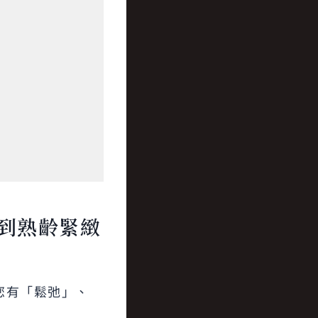
到熟齡緊緻
您有「鬆弛」、