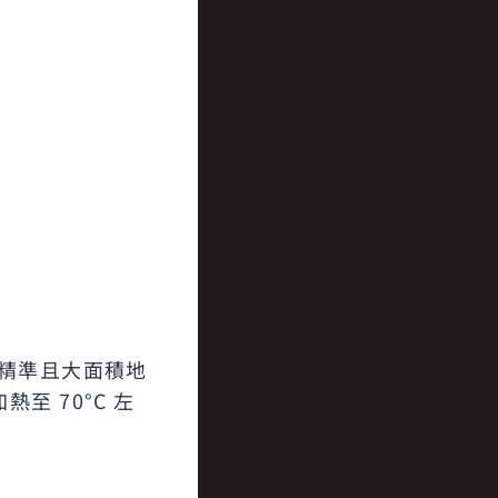
精準且大面積地
 70°C 左