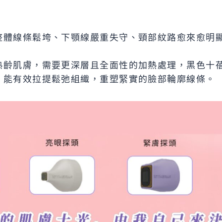
整體線條鬆垮、下顎線嚴重失守、頸部紋路愈來愈明
熟齡肌膚，需要更深層且全面性的加熱處理，黑色十蓓
，能有效拉提鬆弛組織，重塑緊實的臉部輪廓線條。