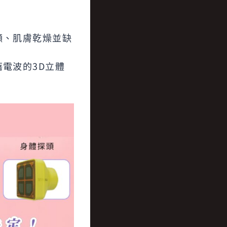
顯、肌膚乾燥並缺
電波的3D立體