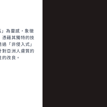
石」為靈感，象徵
，憑藉其獨特的技
透過「非侵入式」
針對亞洲人膚質的
性的改良。