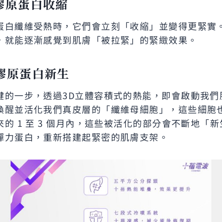
膠原蛋白收縮
蛋白纖維受熱時，它們會立刻「收縮」並變得更緊實
，就能逐漸感覺到肌膚「被拉緊」的緊緻效果。
膠原蛋白新生
鍵的一步，透過3D立體容積式的熱能，即會啟動我們
喚醒並活化我們真皮層的「纖維母細胞」，這些細胞
的 1 至 3 個月內，這些被活化的部分會不斷地「
彈力蛋白，重新搭建起緊密的肌膚支架。