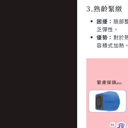
3.熟齡緊緻
困擾：
臉部
乏彈性。
優勢：
對於
容積式加熱