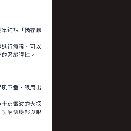
或單純想「儲存膠
群進行療程。可以
部的緊緻彈性。
果肌下垂、眼周出
色十蓓電波的大探
一次解決臉部與眼