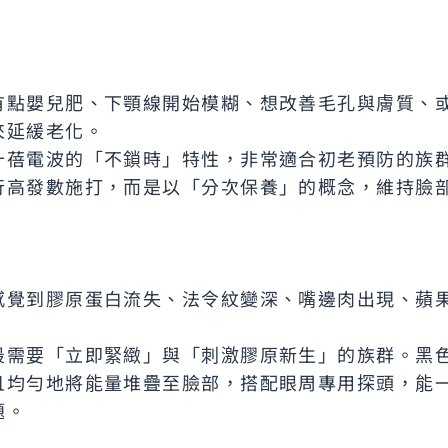
有點嬰兒肥、下顎線開始模糊、想改善毛孔與膚質、
來延緩老化。
十蓓電波的「不鎖時」特性，非常適合初老預防的族
行高發數施打，而是以「分次保養」的概念，維持臉
感覺到膠原蛋白流失、法令紋變深、嘴邊肉出現、蘋
最需要「立即緊緻」與「刺激膠原新生」的族群。黑
且均勻地將能量堆疊至臉部，搭配眼周專用探頭，能
題。