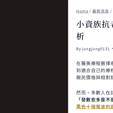
Home
/
最新消息
/
小資族抗
析
By
jungjung0131
在醫美療程選擇
到適合自己的療
親民價格與相對
然而，多數人在
「發數愈多是不
黑色十蓓電波的