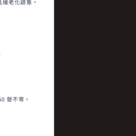
延緩老化跡象。
。
0 發不等。