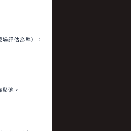
現場評估為準）：
廓鬆弛。