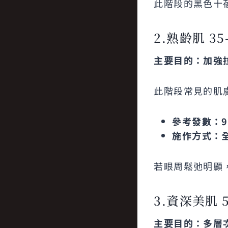
此階段的黑色十
2.熟齡肌 35
主要目的：加強
此階段常見的肌
參考發數：90
施作方式：
若眼周鬆弛明顯，
3.資深美肌 5
主要目的：多層