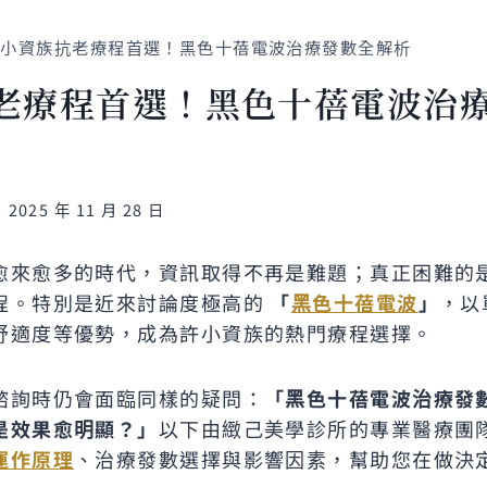
小資族抗老療程首選！黑色十蓓電波治療發數全解析
老療程首選！黑色十蓓電波治
2025 年 11 月 28 日
愈來愈多的時代，資訊取得不再是難題；真正困難的
程。特別是近來討論度極高的
「
黑色十蓓電波
」
，以
舒適度等優勢，成為許小資族的熱門療程選擇。
諮詢時仍會面臨同樣的疑問：
「黑色十蓓電波治療發
是效果愈明顯？」
以下由緻己美學診所的專業醫療團
運作原理
、治療發數選擇與影響因素，幫助您在做決