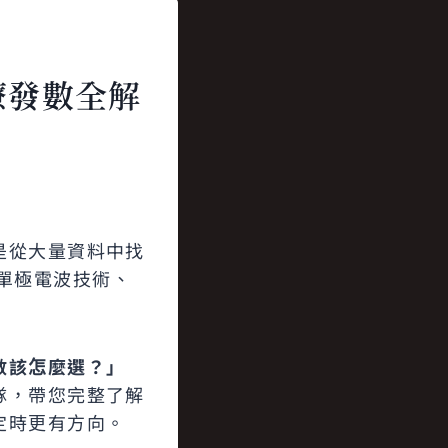
療發數全解
是從大量資料中找
單極電波技術、
數該怎麼選？」
隊，帶您完整了解
定時更有方向。