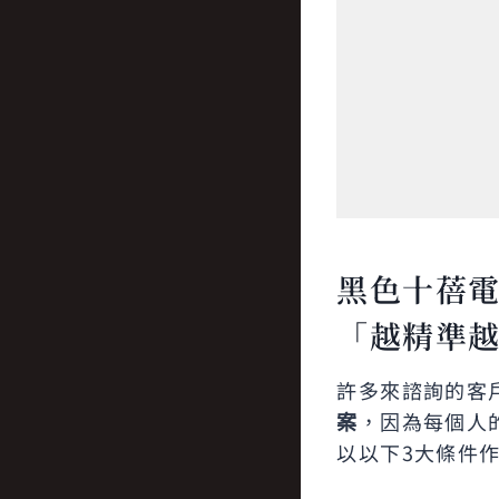
黑色十蓓
「越精準
許多來諮詢的客
案
，因為每個人
以以下3大條件