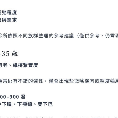
鬆弛程度
位與需求
診所依照不同族群整理的參考建議（僅供參考，仍需
–35 歲
初老、維持緊實度
通常仍有不錯的彈性，僅會出現些微嘴邊肉或輕度輪
00–900
發
中下臉、下顎線、雙下巴