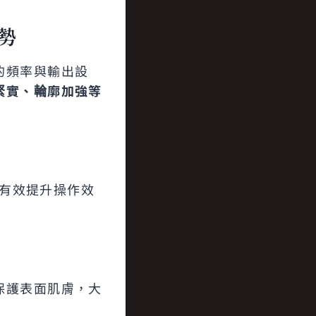
勢
的頻率與輸出設
緊實、輪廓加強等
且有效提升操作效
保護表面肌膚，大