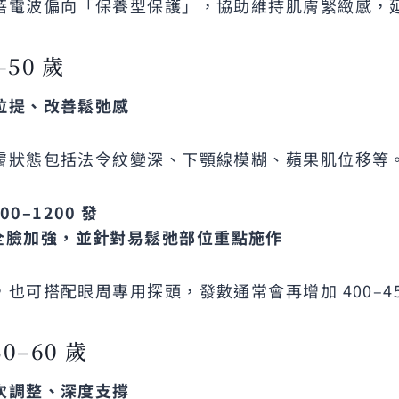
蓓電波偏向「保養型保護」，協助維持肌膚緊緻感，
–50 歲
拉提、改善鬆弛感
膚狀態包括法令紋變深、下顎線模糊、蘋果肌位移等
0–1200
發
全臉加強，並針對易鬆弛部位重點施作
也可搭配眼周專用探頭，發數通常會再增加 400–45
0–60 歲
次調整、深度支撐