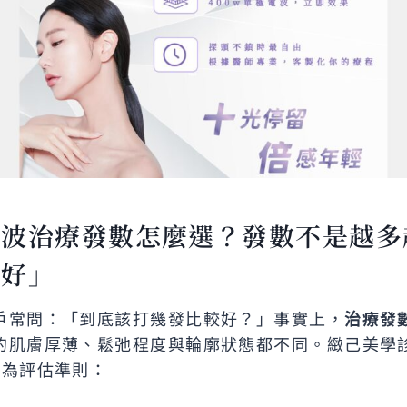
電波治療發數怎麼選？發數不是越多
越好」
戶常問：「到底該打幾發比較好？」事實上，
治療發
的肌膚厚薄、鬆弛程度與輪廓狀態都不同。緻己美學
作為評估準則：