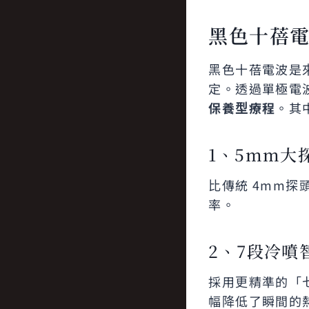
黑色十蓓
黑色十蓓電波是
定。透過單極電
保養型療程
。其
1、5mm大
比傳統 4mm探
率。
2、7段冷噴
採用更精準的「
幅降低了瞬間的